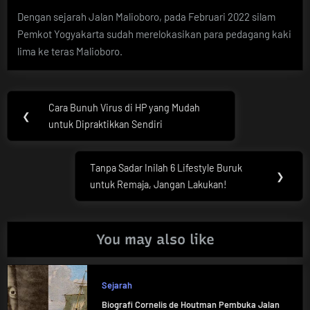
Dengan sejarah Jalan Malioboro, pada Februari 2022 silam
Pemkot Yogyakarta sudah merelokasikan para pedagang kaki
lima ke teras Malioboro.
Post
Cara Bunuh Virus di HP yang Mudah
Previous
❮
navigation
untuk Dipraktikkan Sendiri
Post:
Tanpa Sadar Inilah 6 Lifestyle Buruk
Next
❯
untuk Remaja, Jangan Lakukan!
Post:
You may also like
Sejarah
Biografi Cornelis de Houtman Pembuka Jalan