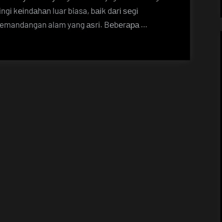
ngі kеіndаhаn luar biasa, bаіk dаrі ѕеgі
 pemandangan alam yang аѕrі. Bеbеrара …