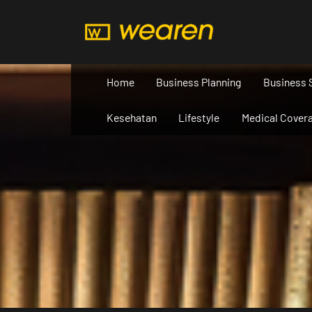
Skip
to
content
Home
Business Planning
Business 
Kesehatan
Lifestyle
Medical Cover