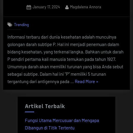
Posted
By
January 17, 2024
Magdalena Annora
on
Trending
Informasi terbaru dari dunia kesehatan adalah munculnya
golongan darah subtipe P. Hal ini menjadi penemuan dalam
bidang kesehatan, yang terkenal langka. Bahkan untuk darah
P sendiri pertama kali manusia temukan pada tahun 1927.
Umumnya darah akan memiliki turunan yang bisa Anda sebut
sebagai subtipe. Dalam hal ini “P” memiliki 5 turunan
“Simak
tergantung dari antigennya pada …
Read More
»
Informasi
Penemuan
Golongan
Artikel Terbaik
Darah
Subtipe
Fungsi Utama Mercusuar dan Mengapa
P
Dibangun di Titik Tertentu
di