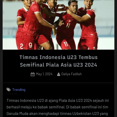
Timnas Indonesia U23 Tembus
Semifinal Piala Asia U23 2024
Posted
By
May 1, 2024
Daliya Fadilah
on
Trending
Timnas Indonesia U23 di ajang Piala Asia U23 2024 sejauh ini
berhasil melaju ke babak semifinal. Di babak semifinal ini tim
Garuda Muda akan menghadapi timnas Uzbekistan U23 yang