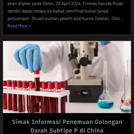
akan digelar pada Senin, 29 April 2024. Timnas Garuda Muda
sendiri dapat melaju ke babak semifinal bukan tanpa
perjuangan. Skuad asuhan pelatih asal Korea Selatan, Shin …
“Timnas
Read More
»
Indonesia
U23
Tembus
Semifinal
Piala
Asia
U23
2024”
Simak Informasi Penemuan Golongan
Darah Subtipe P di China