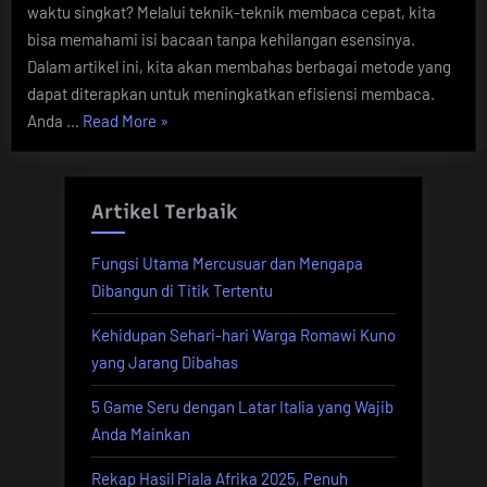
waktu singkat? Melalui teknik-teknik membaca cepat, kita
bisa memahami isi bacaan tanpa kehilangan esensinya.
Dalam artikel ini, kita akan membahas berbagai metode yang
dapat diterapkan untuk meningkatkan efisiensi membaca.
“Teknik
Anda …
Read More
»
Membaca
Cepat
untuk
Artikel Terbaik
Menyerap
Informasi
Fungsi Utama Mercusuar dan Mengapa
Lebih
Dibangun di Titik Tertentu
Banyak”
Kehidupan Sehari-hari Warga Romawi Kuno
yang Jarang Dibahas
5 Game Seru dengan Latar Italia yang Wajib
Anda Mainkan
Rekap Hasil Piala Afrika 2025, Penuh