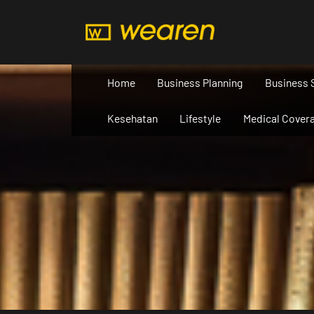
Skip
to
content
Home
Business Planning
Business 
Kesehatan
Lifestyle
Medical Cover