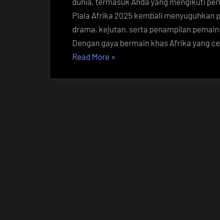
dunia, termasuk Anda yang mengikuti per
Piala Afrika 2025 kembali menyuguhkan pe
drama, kejutan, serta penampilan pemain
Dengan gaya bermain khas Afrika yang cep
“Rekap
Read More
»
Hasil
Piala
Afrika
2025,
Penuh
dengan
Drama
dan
Sejarah”