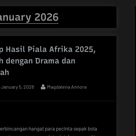
anuary 2026
 Hasil Piala Afrika 2025,
h dengan Drama dan
rah
Posted
By
January 5, 2026
Magdalena Annora
on
 perbincangan hangat para pecinta sepak bola