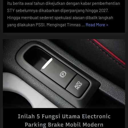
itu berita awal tahun dikejutkan dengan kabar pemberhentian
STY sebelumnya dikabarkan diperpanjang hingga 2027.
Hingga membuat sederet spekulasi alasan dibalik langkah
“Mengenal
yang dilakukan PSSI. Mengingat Timnas …
Read More
»
Patrick
Kluivert
Pelatih
Timnas
yang
Gantikan
STY”
Inilah 5 Fungsi Utama Electronic
Parking Brake Mobil Modern