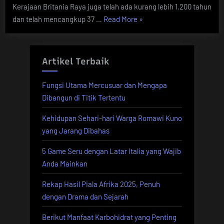
Kerajaan Britania Raya juga telah ada kurang lebih 1.200 tahun
“Ini
dan telah mencangkup 37 …
Read More
»
Sejarah
Ratu
Inggris
Artikel Terbaik
9
Hari
Fungsi Utama Mercusuar dan Mengapa
yang
Dibangun di Titik Tertentu
Berakhir
Kehidupan Sehari-hari Warga Romawi Kuno
dengan
yang Jarang Dibahas
Tragis”
5 Game Seru dengan Latar Italia yang Wajib
Anda Mainkan
Rekap Hasil Piala Afrika 2025, Penuh
dengan Drama dan Sejarah
Berikut Manfaat Karbohidrat yang Penting