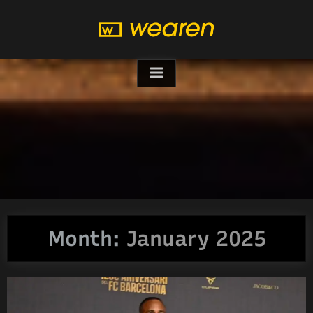
Skip
to
content
Month:
January 2025