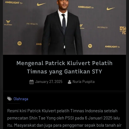
Mengenal Patrick Kluivert Pelatih
Timnas yang Gantikan STY
Posted
By
January 27, 2025
Nuria Puspita
on
Olahraga
Resmi kini Patrick Kluivert pelatih Timnas Indonesia setelah
pemecatan Shin Tae Yong oleh PSSI pada 6 Januari 2025 lalu
itu. Masyarakat dan juga para penggemar sepak bola tanah air