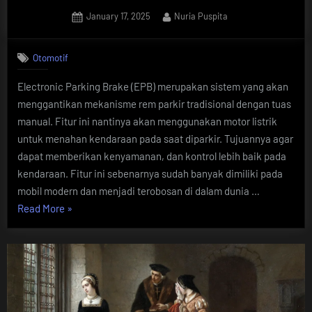
Posted
By
January 17, 2025
Nuria Puspita
on
Otomotif
Electronic Parking Brake (EPB) merupakan sistem yang akan
menggantikan mekanisme rem parkir tradisional dengan tuas
manual. Fitur ini nantinya akan menggunakan motor listrik
untuk menahan kendaraan pada saat diparkir. Tujuannya agar
dapat memberikan kenyamanan, dan kontrol lebih baik pada
kendaraan. Fitur ini sebenarnya sudah banyak dimiliki pada
mobil modern dan menjadi terobosan di dalam dunia …
“Inilah
Read More
»
5
Fungsi
Utama
Electronic
Parking
Brake