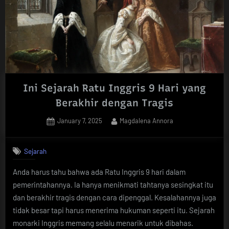
Mobil
Modern”
Ini Sejarah Ratu Inggris 9 Hari yang
Berakhir dengan Tragis
Posted
By
January 7, 2025
Magdalena Annora
on
Sejarah
Anda harus tahu bahwa ada Ratu Inggris 9 hari dalam
pemerintahannya. Ia hanya menikmati tahtanya sesingkat itu
dan berakhir tragis dengan cara dipenggal. Kesalahannya juga
tidak besar tapi harus menerima hukuman seperti itu. Sejarah
monarki Inggris memang selalu menarik untuk dibahas.