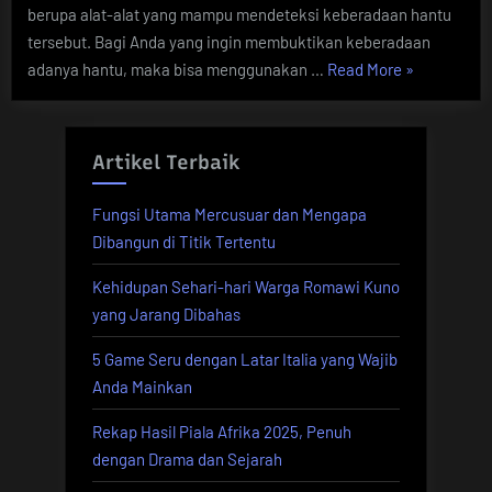
berupa alat-alat yang mampu mendeteksi keberadaan hantu
tersebut. Bagi Anda yang ingin membuktikan keberadaan
“Inilah
adanya hantu, maka bisa menggunakan …
Read More
»
Ragam
Alat
Pendeteksi
Artikel Terbaik
Hantu
beserta
Fungsi Utama Mercusuar dan Mengapa
Cara
Dibangun di Titik Tertentu
Penggunaan
Kehidupan Sehari-hari Warga Romawi Kuno
yang Jarang Dibahas
5 Game Seru dengan Latar Italia yang Wajib
Anda Mainkan
Rekap Hasil Piala Afrika 2025, Penuh
dengan Drama dan Sejarah