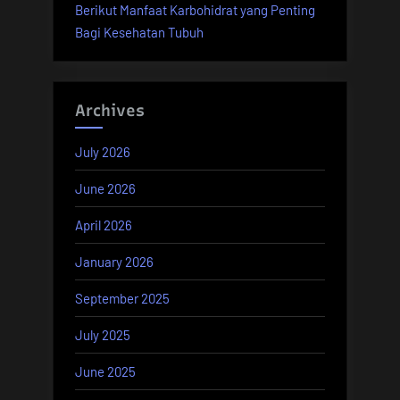
Berikut Manfaat Karbohidrat yang Penting
Bagi Kesehatan Tubuh
Archives
July 2026
June 2026
April 2026
January 2026
September 2025
July 2025
June 2025