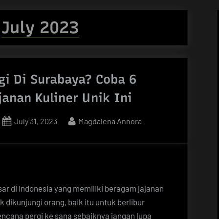
:
July 2023
gi Di Surabaya? Coba 6
janan Kuliner Unik Ini
Posted
By
July 31, 2023
Magdalena Annora
on
ar di Indonesia yang memiliki beragam jajanan
k dikunjungi orang, baik itu untuk berlibur
ncana pergi ke sana sebaiknya jangan lupa