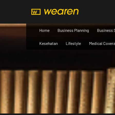
Skip
to
content
Home
Business Planning
Business 
Kesehatan
Lifestyle
Medical Cover