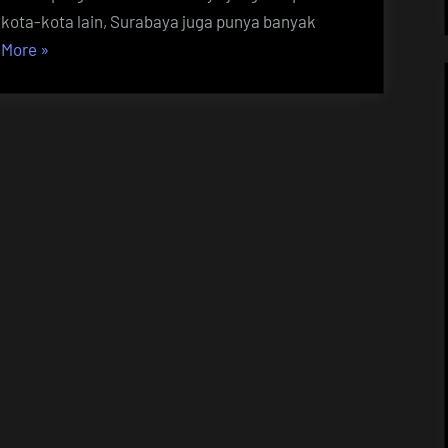
kota-kota lain, Surabaya juga punya banyak
“Lagi
 More
»
Di
Surabaya?
Coba
6
Jajanan
Kuliner
Unik
Ini”