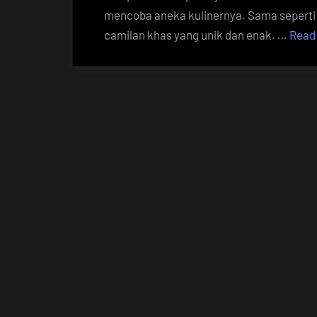
mencoba aneka kulinernya. Sama seperti 
camilan khas yang unik dan enak. …
Read