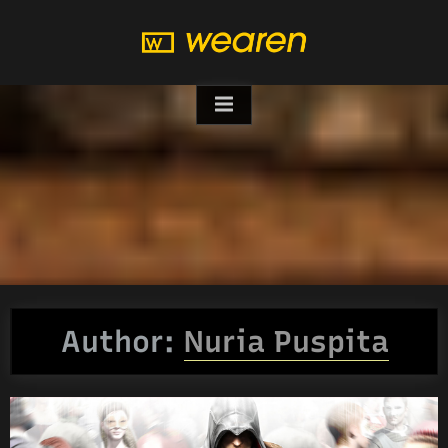
Skip
to
content
Author:
Nuria Puspita