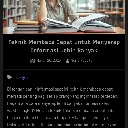
Teknik Membaca Cepat untuk Menyerap
Informasi Lebih Banyak
Posted
By
March 20, 2025
Nuria Puspita
on
Lifestyle
Di tengah banjir informasi saat ini, teknik membaca cepat
menjadi penting bagi setiap orang yang ingin tetap terdepan.
Bagaimana cara menyerap lebih banyak informasi dalam
waktu singkat? Melalui teknik-teknik membaca cepat, kita
bisa memahami isi bacaan tanpa kehilangan esensinya.
Dalam artikel ini, kita akan membahas berbagai metode yang