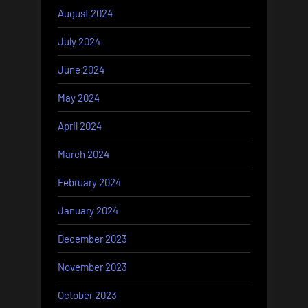
August 2024
July 2024
June 2024
May 2024
April 2024
March 2024
February 2024
January 2024
December 2023
November 2023
October 2023