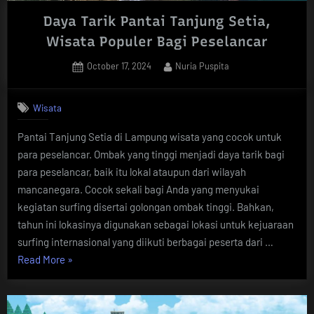
Daya Tarik Pantai Tanjung Setia,
Wisata Populer Bagi Peselancar
Posted
By
October 17, 2024
Nuria Puspita
on
Wisata
Pantai Tanjung Setia di Lampung wisata yang cocok untuk
para peselancar. Ombak yang tinggi menjadi daya tarik bagi
para peselancar, baik itu lokal ataupun dari wilayah
mancanegara. Cocok sekali bagi Anda yang menyukai
kegiatan surfing disertai golongan ombak tinggi. Bahkan,
tahun ini lokasinya digunakan sebagai lokasi untuk kejuaraan
surfing internasional yang diikuti berbagai peserta dari …
“Daya
Read More
»
Tarik
Pantai
Tanjung