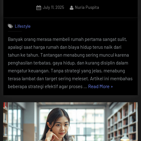
Posted
By
July 11, 2025
Nuria Puspita
on
Lifestyle
Banyak orang merasa membeli rumah pertama sangat sulit,
apalagi saat harga rumah dan biaya hidup terus naik dari
tahun ke tahun. Tantangan menabung sering muncul karena
penghasilan terbatas, gaya hidup, dan kurang disiplin dalam
mengatur keuangan. Tanpa strategi yang jelas, menabung
terasa lambat dan target sering meleset. Artikel ini membahas
“Tips
beberapa strategi efektif agar proses …
Read More
»
Menabung
Cepat
untuk
Membeli
Rumah
Pertama”