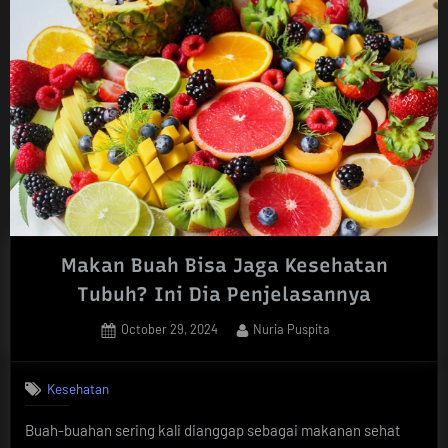
Otomotif
Berikut,
Memilih
Velg
Ban
Mobil
yang
Tepat”
Makan Buah Bisa Jaga Kesehatan
Tubuh? Ini Dia Penjelasannya
Posted
By
October 29, 2024
Nuria Puspita
on
Kesehatan
Buah-buahan sering kali dianggap sebagai makanan sehat