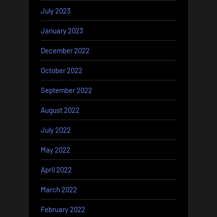
July 2023
January 2023
December 2022
October 2022
September 2022
August 2022
July 2022
May 2022
April 2022
March 2022
February 2022