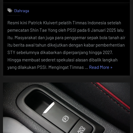
Olahraga
Resmi kini Patrick Kluivert pelatih Timnas Indonesia setelah
pemecatan Shin Tae Yong oleh PSSI pada 6 Januari 2025 lalu
itu. Masyarakat dan juga para penggemar sepak bola tanah air
itu berita awal tahun dikejutkan dengan kabar pemberhentian
STY sebelumnya dikabarkan diperpanjang hingga 2027.
Hingga membuat sederet spekulasi alasan dibalik langkah
“Mengenal
yang dilakukan PSSI. Mengingat Timnas …
Read More
»
Patrick
Kluivert
Pelatih
Timnas
yang
Gantikan
STY”