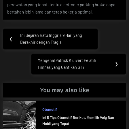
perawatan yang tepat, tentu electronic parking brake dapat
bertahan lebih lama dan tetap bekerja optimal.
Post
Ini Sejarah Ratu Inggris 9 Hari yang
Previous
❮
navigation
Berakhir dengan Tragis
Post:
Mengenal Patrick Kluivert Pelatih
Next
❯
Timnas yang Gantikan STY
Post:
You may also like
Otomotif
Ini 5 Tips Otomotif Berikut, Memilih Velg Ban
Mobil yang Tepat