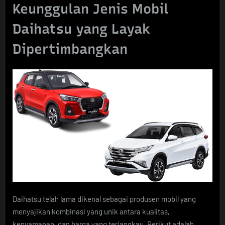
Keunggulan Jenis Mobil
Daihatsu yang Layak
Dipertimbangkan
Daihatsu telah lama dikenal sebagai produsen mobil yang
menyajikan kombinasi yang unik antara kualitas,
kenyamanan, dan harga yang terjangkau. Berikut adalah