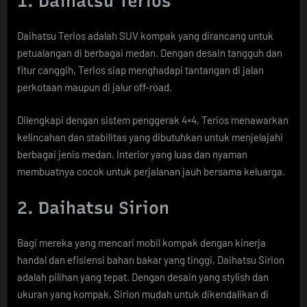
1. Daihatsu Terios
Daihatsu Terios adalah SUV kompak yang dirancang untuk
petualangan di berbagai medan. Dengan desain tangguh dan
fitur canggih, Terios siap menghadapi tantangan di jalan
perkotaan maupun di jalur off-road.
Dilengkapi dengan sistem penggerak 4×4, Terios menawarkan
kelincahan dan stabilitas yang dibutuhkan untuk menjelajahi
berbagai jenis medan. Interior yang luas dan nyaman
membuatnya cocok untuk perjalanan jauh bersama keluarga.
2. Daihatsu Sirion
Bagi mereka yang mencari mobil kompak dengan kinerja
handal dan efisiensi bahan bakar yang tinggi, Daihatsu Sirion
adalah pilihan yang tepat. Dengan desain yang stylish dan
ukuran yang kompak, Sirion mudah untuk dikendalikan di