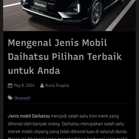
Mengenal Jenis Mobil
Daihatsu Pilihan Terbaik
untuk Anda
Posted
By
May 8, 2024
Nuria Puspita
on
Otomotif
Jenis mobil Daihatsu
menjadi salah satu tren merk yang
dikenal oleh banyak orang. Daihatsu merupakan salah satu
merek mobil Jepang yang telah dikenal luas di seluruh dunia.