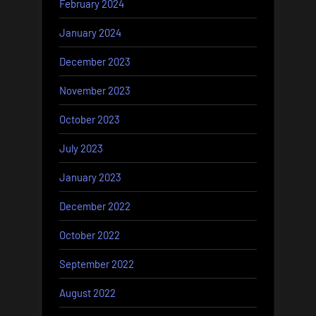
February 2024
January 2024
December 2023
November 2023
October 2023
July 2023
January 2023
December 2022
October 2022
September 2022
August 2022