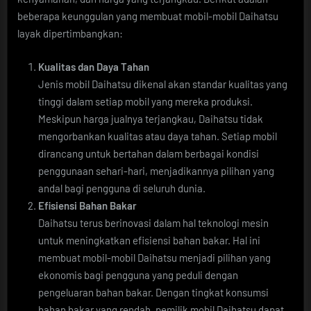
beberapa keunggulan yang membuat mobil-mobil Daihatsu
layak dipertimbangkan:
Kualitas dan Daya Tahan
Jenis mobil Daihatsu dikenal akan standar kualitas yang
tinggi dalam setiap mobil yang mereka produksi.
Meskipun harga jualnya terjangkau, Daihatsu tidak
mengorbankan kualitas atau daya tahan. Setiap mobil
dirancang untuk bertahan dalam berbagai kondisi
penggunaan sehari-hari, menjadikannya pilihan yang
andal bagi pengguna di seluruh dunia.
Efisiensi Bahan Bakar
Daihatsu terus berinovasi dalam hal teknologi mesin
untuk meningkatkan efisiensi bahan bakar. Hal ini
membuat mobil-mobil Daihatsu menjadi pilihan yang
ekonomis bagi pengguna yang peduli dengan
pengeluaran bahan bakar. Dengan tingkat konsumsi
bahan bakar yang rendah, pemilik mobil Daihatsu dapat