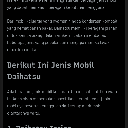
Merek ini dikenal karena menghadirkan berbagai jenis mobil
yang dapat memenuhi beragam kebutuhan pengguna.
Dari mobil keluarga yang nyaman hingga kendaraan kompak
yang hemat bahan bakar, Daihatsu memiliki beragam pilihan
untuk semua orang. Dalam artikel ini, akan membahas
beberapa jenis yang populer dan mengapa mereka layak
dipertimbangkan.
Berikut Ini Jenis Mobil
Daihatsu
Ada beragam jenis mobil keluaran Jepang satu ini. Di bawah
ini Anda akan menemukan spesifikasi terkait jenis-jenis
mobilnya beserta keunggulan dari setiap merk mobil
diantaranya yaitu.