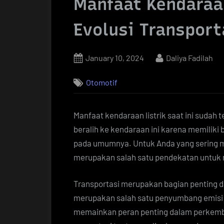
Manfaat Kendaraa
Evolusi Transpor
Posted
By
January 10, 2024
Daliya Fadilah
on
Otomotif
Manfaat kendaraan listrik saat ini sudah
beralih ke kendaraan ini karena memilik
pada umumnya. Untuk Anda yang sering m
merupakan salah satu pendekatan untuk m
Transportasi merupakan bagian penting 
merupakan salah satu penyumbang emisi ka
memainkan peran penting dalam perkemb