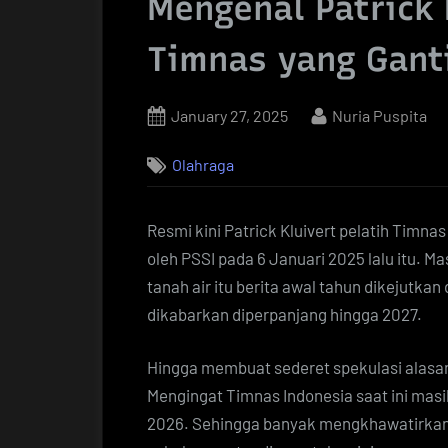
Mengenal Patrick 
Timnas yang Gant
Posted
By
January 27, 2025
Nuria Puspita
on
Olahraga
Resmi kini Patrick Kluivert pelatih Timn
oleh PSSI pada 6 Januari 2025 lalu itu. 
tanah air itu berita awal tahun dikejut
dikabarkan diperpanjang hingga 2027.
Hingga membuat sederet spekulasi alasan
Mengingat Timnas Indonesia saat ini masih
2026. Sehingga banyak mengkhawatirkan ha