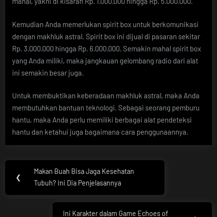
mahal, yakni di kisaran Rp. 1.000.000 hingga Rp. 5.000.000.
Kemudian Anda memerlukan spirit box untuk berkomunikasi
dengan makhluk astral. Spirit box ini dijual di pasaran sekitar
Rp. 3.000.000 hingga Rp. 6.000.000. Semakin mahal spirit box
yang Anda miliki, maka jangkauan gelombang radio dari alat
ini semakin besar juga.
Untuk membuktikan keberadaan makhluk astral, maka Anda
membutuhkan bantuan teknologi. Sebagai seorang pemburu
hantu, maka Anda perlu memiliki berbagai alat pendeteksi
hantu dan ketahui juga bagaimana cara penggunaannya.
Post
Makan Buah Bisa Jaga Kesehatan
Previous
❮
navigation
Tubuh? Ini Dia Penjelasannya
Post:
Ini Karakter dalam Game Echoes of