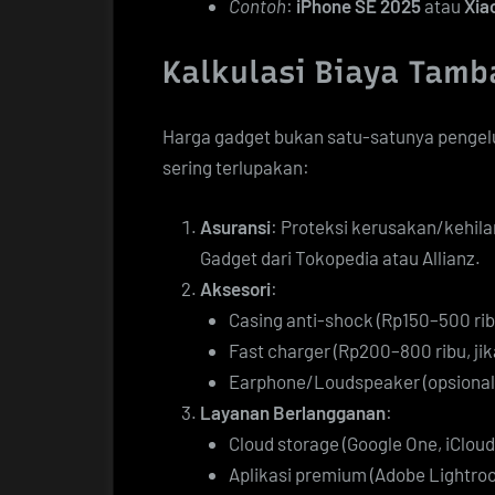
Contoh
:
iPhone SE 2025
atau
Xia
Kalkulasi Biaya Tam
Harga gadget bukan satu-satunya pengel
sering terlupakan:
Asuransi
: Proteksi kerusakan/kehil
Gadget dari Tokopedia atau Allianz.
Aksesori
:
Casing anti-shock (Rp150–500 rib
Fast charger (Rp200–800 ribu, ji
Earphone/Loudspeaker (opsional
Layanan Berlangganan
:
Cloud storage (Google One, iCloud
Aplikasi premium (Adobe Lightroo