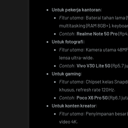
Untuk pekerja kantoran
:
Fitur utama
: Baterai tahan lama (
multitasking (RAM 8GB+), keyboar
Contoh
:
Realme Note 50 Pro
(Rp4,
Untuk fotografi
:
Fitur utama
: Kamera utama 48MP+ 
lensa ultra-wide.
Contoh
:
Vivo V30 Lite 5G
(Rp5,7 j
Untuk gaming
:
Fitur utama
: Chipset kelas Snapd
khusus, refresh rate 120Hz.
Contoh
:
Poco X6 Pro 5G
(Rp6,1 jut
Untuk konten kreator
:
Fitur utama
: Penyimpanan besar
video 4K.