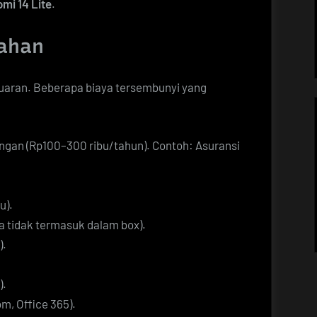
omi 14 Lite
.
bahan
uaran. Beberapa biaya tersembunyi yang
angan (Rp100–300 ribu/tahun). Contoh: Asuransi
u).
ka tidak termasuk dalam box).
).
).
m, Office 365).