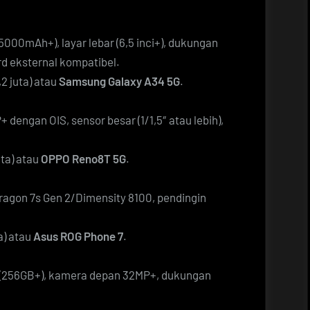
5000mAh+), layar lebar (6,5 inci+), dukungan
d eksternal kompatibel.
2 juta) atau
Samsung Galaxy A34 5G
.
dengan OIS, sensor besar (1/1,5″ atau lebih),
uta) atau
OPPO Reno8T 5G
.
ragon 7s Gen 2/Dimensity 8100, pendingin
a) atau
Asus ROG Phone 7
.
 (256GB+), kamera depan 32MP+, dukungan