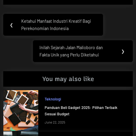
Post
Ketahui Manfaat Industri Kreatif Bagi
Previous
❮
navigation
Perekonomian Indonesia
Post:
Inilah Sejarah Jalan Malioboro dan
Next
❯
Fakta Unik yang Perlu Diketahui
Post:
You may also like
Teknologi
Panduan Beli Gadget 2025: Pilihan Terbaik
Sesuai Budget
June 22, 2025