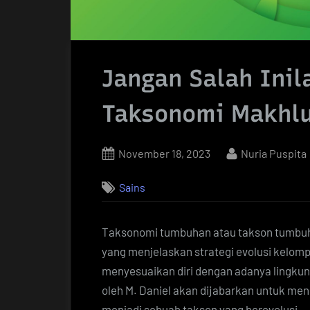
Jangan Salah Inil
Taksonomi Makhlu
Posted
By
November 18, 2023
Nuria Puspita
on
Sains
Taksonomi tumbuhan atau takson tumbuha
yang menjelaskan strategi evolusi kelo
menyesuaikan diri dengan adanya lingkun
oleh M. Daniel akan dijabarkan untuk me
menjadi sebuah takson yang berevolusi.