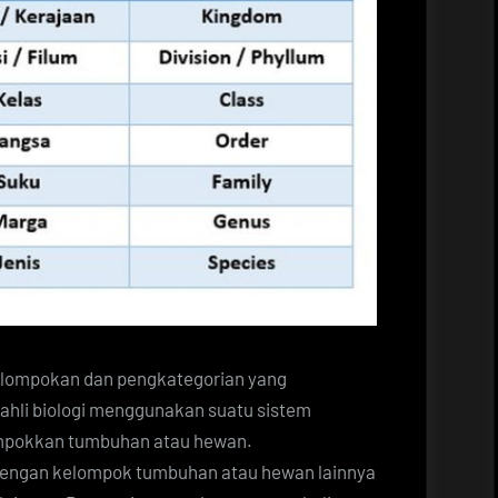
elompokan dan pengkategorian yang
a ahli biologi menggunakan suatu sistem
lompokkan tumbuhan atau hewan.
engan kelompok tumbuhan atau hewan lainnya