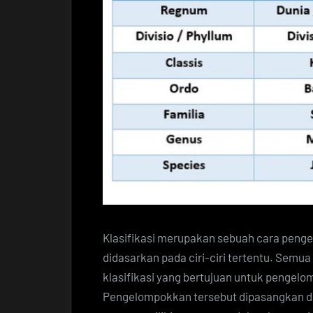
Klasifikasi merupakan sebuah cara peng
didasarkan pada ciri-ciri tertentu. Semu
klasifikasi yang bertujuan untuk penge
Pengelompokkan tersebut dipasangkan d